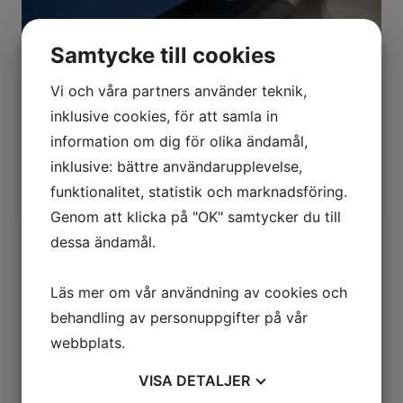
Samtycke till cookies
Vi och våra partners använder teknik,
inklusive cookies, för att samla in
information om dig för olika ändamål,
inklusive: bättre användarupplevelse,
funktionalitet, statistik och marknadsföring.
Genom att klicka på "OK" samtycker du till
Order
dessa ändamål.
För att kunna utnyttja vår programvara till fullo och
ge er bästa möjliga kvalitet och kortast leveranstid
Läs mer om vår användning av cookies och
önskar vi underlag vid beställningar och
behandling av personuppgifter på vår
förfrågningar i första hand som stp-fil, alternativt
webbplats.
dwg- eller dxf-fil i skala 1:1. Men vi kan även ta
fram underlaget åt er, önskas framtagning av
VISA
DETALJER
underlag vänligen
kontakta oss
.​​​​​​​