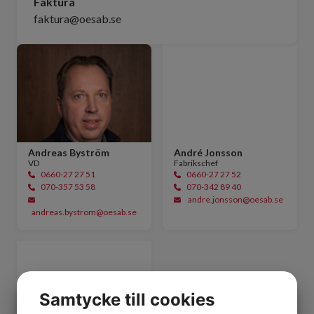
Faktura
faktura@oesab.se
Andreas Byström
André Jonsson
VD​
Fabrikschef
0660-27 27 51
0660-27 27 52
​​​​​​​070-357 53 58
070-342 89 40
andre.jonsson@oesab.se
andreas.bystrom@oesab.se
Samtycke till cookies