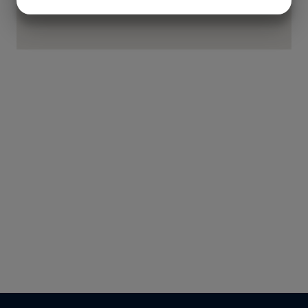
JA
NEJ
JA
NEJ
MARKNADSFÖRING
STATISTIK