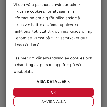
Vi och våra partners använder teknik,
inklusive cookies, för att samla in
Nina Nordlund
Ordermottagning, beredning,
information om dig för olika ändamål,
leveransplanering
0660-27 27 58
inklusive: bättre användarupplevelse,
070-494 68 97
funktionalitet, statistik och marknadsföring.
nina.nordlund@oesab.se
Genom att klicka på "OK" samtycker du till
dessa ändamål.
Hitta till oss
Läs mer om vår användning av cookies och
behandling av personuppgifter på vår
webbplats.
VISA
DETALJER
JA
NEJ
OK
JA
NEJ
NÖDVÄNDIG
INSTÄLLNINGAR
AVVISA ALLA